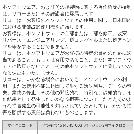
本ソフトウェア、およびその複製物に関する著作権等の権利
は、リコーまたはその許諾者に帰属します。
リコーは、お客様の本ソフトウェアの使用に関し、日本国内
における非独占的使用権を許諾します。
お客様は、本ソフトウェアの全部または一部を修正、改変、
リバース・エンジニアリング、逆コンパイルまたは逆アセン
ブル等をすることはできません。
リコーは、本ソフトウェアがお客様の特定の目的のために適
当であること、もしくは有用であること、または本ソフトウ
ェアに瑕疵がないこと、その他本ソフトウェアに関していか
なる保証もいたしません。
リコーは、いかなる場合においても、本ソフトウェアの利
用、または使用不能に起因して生ずる逸失利益、データの喪
失、業務の停止、その他の間接的な、特別な、偶発的な、ま
た結果として発生したいかなる損害について、たとえそのよ
うな損害発生の可能性を知らされていたとしても、かかる損
害を賠償する責任は負わないものとします。
マイクロコード
InfoPrint 45 (4345-003) バージョン2用マイクロコード