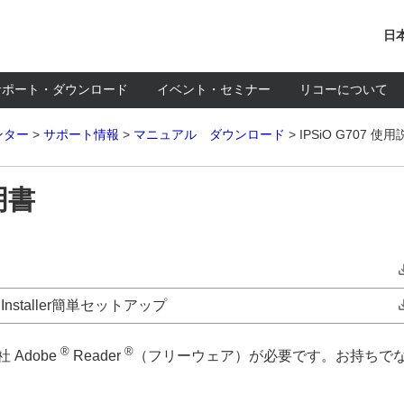
日
サポート・ダウンロード
イベント・セミナー
リコーについて
ンター
サポート情報
マニュアル ダウンロード
IPSiO G707 使
明書
Installer簡単セットアップ
®
®
 Adobe
Reader
（フリーウェア）が必要です。お持ちで